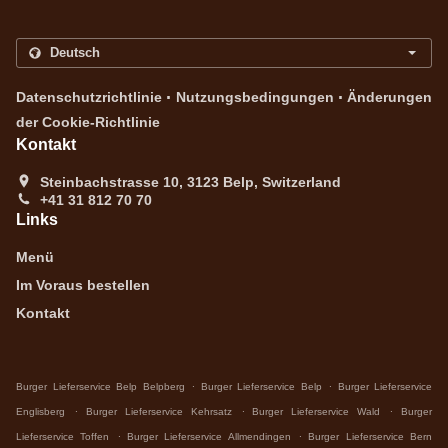
.
.
Datenschutzrichtlinie
Nutzungsbedingungen
Änderungen
der Cookie-Richtlinie
Kontakt
Steinbachstrasse 10, 3123 Belp, Switzerland
+41 31 812 70 70
Links
Menü
Im Voraus bestellen
Kontakt
.
.
Burger Lieferservice Belp Belpberg
Burger Lieferservice Belp
Burger Lieferservice
.
.
.
Englisberg
Burger Lieferservice Kehrsatz
Burger Lieferservice Wald
Burger
.
.
Lieferservice Toffen
Burger Lieferservice Allmendingen
Burger Lieferservice Bern