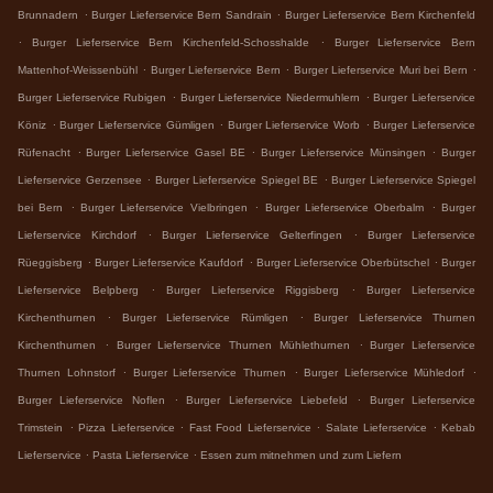
.
.
Brunnadern
Burger Lieferservice Bern Sandrain
Burger Lieferservice Bern Kirchenfeld
.
.
Burger Lieferservice Bern Kirchenfeld-Schosshalde
Burger Lieferservice Bern
.
.
.
Mattenhof-Weissenbühl
Burger Lieferservice Bern
Burger Lieferservice Muri bei Bern
.
.
Burger Lieferservice Rubigen
Burger Lieferservice Niedermuhlern
Burger Lieferservice
.
.
.
Köniz
Burger Lieferservice Gümligen
Burger Lieferservice Worb
Burger Lieferservice
.
.
.
Rüfenacht
Burger Lieferservice Gasel BE
Burger Lieferservice Münsingen
Burger
.
.
Lieferservice Gerzensee
Burger Lieferservice Spiegel BE
Burger Lieferservice Spiegel
.
.
.
bei Bern
Burger Lieferservice Vielbringen
Burger Lieferservice Oberbalm
Burger
.
.
Lieferservice Kirchdorf
Burger Lieferservice Gelterfingen
Burger Lieferservice
.
.
.
Rüeggisberg
Burger Lieferservice Kaufdorf
Burger Lieferservice Oberbütschel
Burger
.
.
Lieferservice Belpberg
Burger Lieferservice Riggisberg
Burger Lieferservice
.
.
Kirchenthurnen
Burger Lieferservice Rümligen
Burger Lieferservice Thurnen
.
.
Kirchenthurnen
Burger Lieferservice Thurnen Mühlethurnen
Burger Lieferservice
.
.
.
Thurnen Lohnstorf
Burger Lieferservice Thurnen
Burger Lieferservice Mühledorf
.
.
Burger Lieferservice Noflen
Burger Lieferservice Liebefeld
Burger Lieferservice
.
.
.
.
Trimstein
Pizza Lieferservice
Fast Food Lieferservice
Salate Lieferservice
Kebab
.
.
Lieferservice
Pasta Lieferservice
Essen zum mitnehmen und zum Liefern