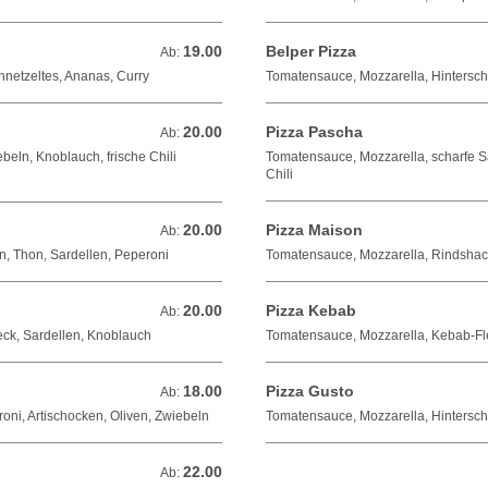
19.00
Belper Pizza
Ab: 19.00 CHF
Ab:
netzeltes, Ananas, Curry
Tomatensauce, Mozzarella, Hinterschi
20.00
Pizza Pascha
Ab: 20.00 CHF
Ab:
eln, Knoblauch, frische Chili
Tomatensauce, Mozzarella, scharfe Sa
Chili
20.00
Pizza Maison
Ab: 20.00 CHF
Ab:
n, Thon, Sardellen, Peperoni
Tomatensauce, Mozzarella, Rindshack
20.00
Pizza Kebab
Ab: 20.00 CHF
Ab:
ck, Sardellen, Knoblauch
Tomatensauce, Mozzarella, Kebab-Fl
18.00
Pizza Gusto
Ab: 18.00 CHF
Ab:
oni, Artischocken, Oliven, Zwiebeln
Tomatensauce, Mozzarella, Hintersch
22.00
Ab: 22.00 CHF
Ab: