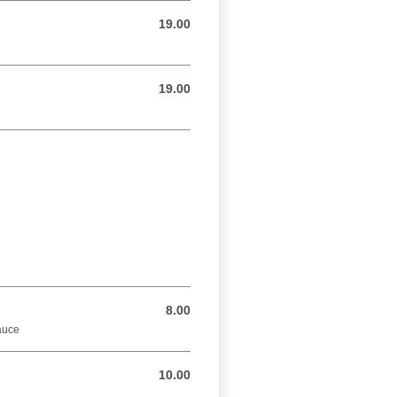
19.00
19.00 CHF
19.00
19.00 CHF
8.00
8.00 CHF
auce
10.00
10.00 CHF