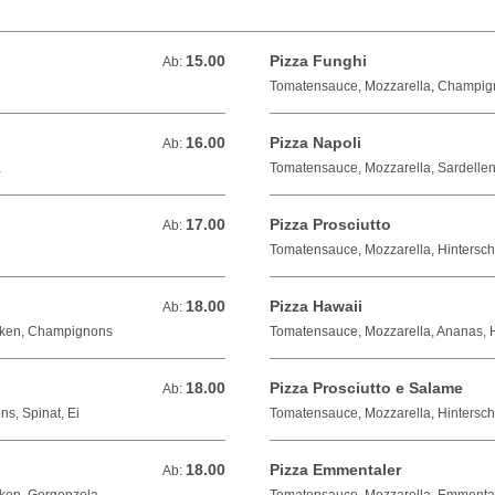
15.00
Pizza Funghi
Ab: 15.00 CHF
Ab:
Tomatensauce, Mozzarella, Champi
16.00
Pizza Napoli
Ab: 16.00 CHF
Ab:
a
Tomatensauce, Mozzarella, Sardellen
17.00
Pizza Prosciutto
Ab: 17.00 CHF
Ab:
Tomatensauce, Mozzarella, Hintersc
18.00
Pizza Hawaii
Ab: 18.00 CHF
Ab:
inken, Champignons
Tomatensauce, Mozzarella, Ananas, 
18.00
Pizza Prosciutto e Salame
Ab: 18.00 CHF
Ab:
s, Spinat, Ei
Tomatensauce, Mozzarella, Hintersch
18.00
Pizza Emmentaler
Ab: 18.00 CHF
Ab: