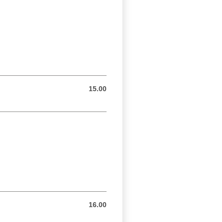
15.00
15.00 CHF
16.00
16.00 CHF