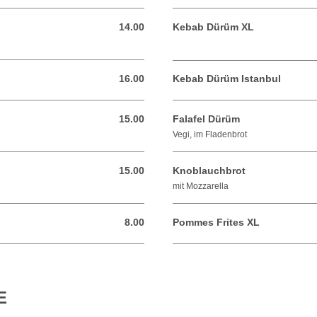
14.00
Kebab Dürüm XL
14.00 CHF
16.00
Kebab Dürüm Istanbul
16.00 CHF
15.00
Falafel Dürüm
15.00 CHF
Vegi, im Fladenbrot
15.00
Knoblauchbrot
15.00 CHF
mit Mozzarella
8.00
Pommes Frites XL
8.00 CHF
E