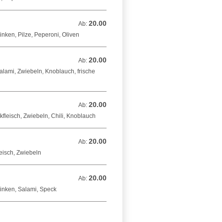
20.00
Ab: 20.00 CHF
Ab:
nken, Pilze, Peperoni, Oliven
20.00
Ab: 20.00 CHF
Ab:
lami, Zwiebeln, Knoblauch, frische
20.00
Ab: 20.00 CHF
Ab:
fleisch, Zwiebeln, Chili, Knoblauch
20.00
Ab: 20.00 CHF
Ab:
eisch, Zwiebeln
20.00
Ab: 20.00 CHF
Ab:
inken, Salami, Speck