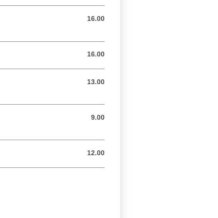
16.00
16.00 CHF
16.00
16.00 CHF
13.00
13.00 CHF
9.00
9.00 CHF
12.00
12.00 CHF