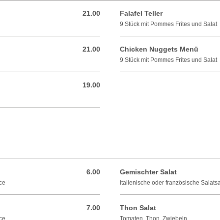
21.00
Falafel Teller
21.00 CHF
9 Stück mit Pommes Frites und Salat
21.00
Chicken Nuggets Menü
21.00 CHF
9 Stück mit Pommes Frites und Salat
19.00
19.00 CHF
6.00
Gemischter Salat
6.00 CHF
ce
italienische oder französische Salats
7.00
Thon Salat
7.00 CHF
ce
Tomaten, Thon, Zwiebeln