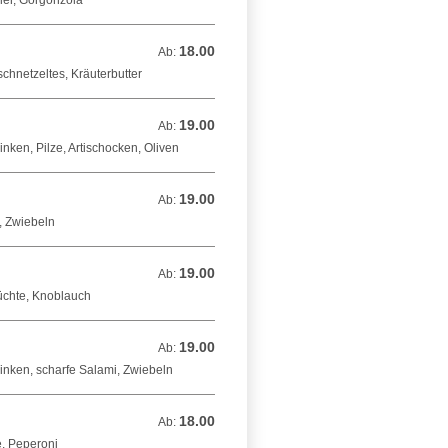
er, Gorgonzola
18.00
Ab: 18.00 CHF
Ab:
chnetzeltes, Kräuterbutter
19.00
Ab: 19.00 CHF
Ab:
nken, Pilze, Artischocken, Oliven
19.00
Ab: 19.00 CHF
Ab:
, Zwiebeln
19.00
Ab: 19.00 CHF
Ab:
üchte, Knoblauch
19.00
Ab: 19.00 CHF
Ab:
inken, scharfe Salami, Zwiebeln
18.00
Ab: 18.00 CHF
Ab:
e, Peperoni