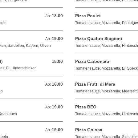
nken, Gorgonzola
Tomatensauce, Mozzarella, Emmental
18.00
Pizza Poulet
Ab: 18.00 CHF
Ab:
beln
Tomatensauce, Mozzarella, Pouletges
19.00
Pizza Quattro Stagioni
Ab: 19.00 CHF
Ab:
ken, Sardellen, Kapern, Oliven
Tomatensauce, Mozzarella, Hinterschi
t)
18.00
Pizza Carbonara
18.00 CHF
s, Ei, Hinterschinken
Tomatensauce, Mozzarella, Ei, Speck
18.00
Pizza Frutti di Mare
Ab: 18.00 CHF
Ab:
en
Tomatensauce, Mozzarella, Meeresfr
19.00
Pizza BEO
Ab: 19.00 CHF
Ab:
 Knoblauch
Tomatensauce, Mozzarella, Hintersch
19.00
Pizza Golosa
Ab: 19.00 CHF
Ab:
ebeln
Tomatensauce, Mozzarella, Steinpilz