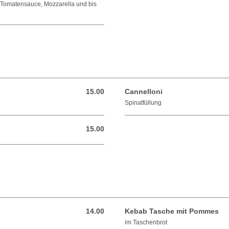
n.Tomatensauce, Mozzarella und bis
15.00
Cannelloni
15.00 CHF
Spinatfüllung
15.00
15.00 CHF
14.00
Kebab Tasche mit Pommes
14.00 CHF
im Taschenbrot