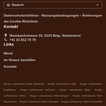
.
.
Datenschutzrichtlinie
Nutzungsbedingungen
Änderungen
der Cookie-Richtlinie
Kontakt
Steinbachstrasse 10, 3123 Belp, Switzerland
+41 31 812 70 70
Links
Menü
Im Voraus bestellen
Kontakt
.
.
Burger Lieferservice Belp Belpberg
Burger Lieferservice Belp
Burger Lieferservice
.
.
.
Englisberg
Burger Lieferservice Kehrsatz
Burger Lieferservice Wald
Burger
.
.
Lieferservice Toffen
Burger Lieferservice Allmendingen
Burger Lieferservice Bern
.
.
Brunnadern
Burger Lieferservice Bern Sandrain
Burger Lieferservice Bern Kirchenfeld