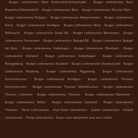
.
.
Burger Lieferservice Bern Kirchenfeld-Schosshalde
Burger Lieferservice Bern
.
.
.
Mattenhof-Weissenbühl
Burger Lieferservice Bern
Burger Lieferservice Muri bei Bern
.
.
Burger Lieferservice Rubigen
Burger Lieferservice Niedermuhlern
Burger Lieferservice
.
.
.
Köniz
Burger Lieferservice Gümligen
Burger Lieferservice Worb
Burger Lieferservice
.
.
.
Rüfenacht
Burger Lieferservice Gasel BE
Burger Lieferservice Münsingen
Burger
.
.
Lieferservice Gerzensee
Burger Lieferservice Spiegel BE
Burger Lieferservice Spiegel
.
.
.
bei Bern
Burger Lieferservice Vielbringen
Burger Lieferservice Oberbalm
Burger
.
.
Lieferservice Kirchdorf
Burger Lieferservice Gelterfingen
Burger Lieferservice
.
.
.
Rüeggisberg
Burger Lieferservice Kaufdorf
Burger Lieferservice Oberbütschel
Burger
.
.
Lieferservice Belpberg
Burger Lieferservice Riggisberg
Burger Lieferservice
.
.
Kirchenthurnen
Burger Lieferservice Rümligen
Burger Lieferservice Thurnen
.
.
Kirchenthurnen
Burger Lieferservice Thurnen Mühlethurnen
Burger Lieferservice
.
.
.
Thurnen Lohnstorf
Burger Lieferservice Thurnen
Burger Lieferservice Mühledorf
.
.
Burger Lieferservice Noflen
Burger Lieferservice Liebefeld
Burger Lieferservice
.
.
.
.
Trimstein
Pizza Lieferservice
Fast Food Lieferservice
Salate Lieferservice
Kebab
.
.
Lieferservice
Pasta Lieferservice
Essen zum mitnehmen und zum Liefern